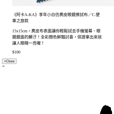
《阿卡A-KA》享年小白仿麂皮眼鏡擦拭布／C.便
車之旅款
15x15cm，麂皮布表面讓你輕鬆拭去手機螢幕、眼
鏡鏡面的髒汙！全彩顏色鮮豔討喜，保證拿出來就
讓人眼睛一亮喔！
$100
×
Close