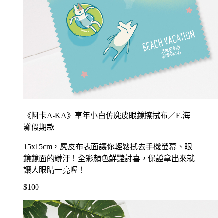
《阿卡A-KA》享年小白仿麂皮眼鏡擦拭布／E.海
灘假期款
15x15cm，麂皮布表面讓你輕鬆拭去手機螢幕、眼
鏡鏡面的髒汙！全彩顏色鮮豔討喜，保證拿出來就
讓人眼睛一亮喔！
$100