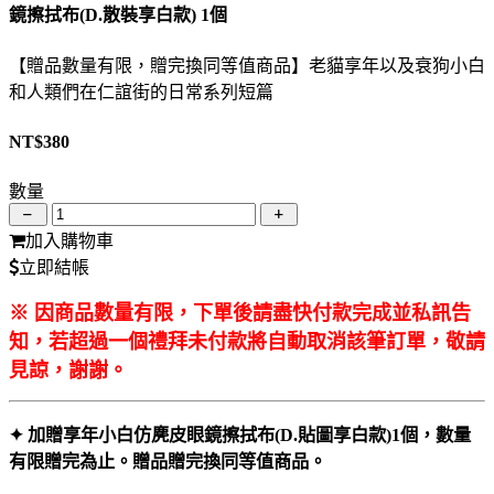
鏡擦拭布(D.散裝享白款) 1個
【贈品數量有限，贈完換同等值商品】老貓享年以及衰狗小白
和人類們在仁誼街的日常系列短篇
NT$
380
數量
加入購物車
立即結帳
※ 因商品數量有限，下單後請盡快付款完成並私訊告
知，若超過一個禮拜未付款將自動取消該筆訂單，敬請
見諒，謝謝。
✦ 加贈享年小白仿麂皮眼鏡擦拭布(D.貼圖享白款)1個，數量
有限贈完為止。贈品贈完換同等值商品。