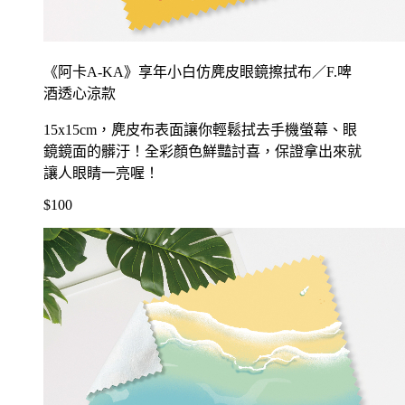
《阿卡A-KA》享年小白仿麂皮眼鏡擦拭布／F.啤
酒透心涼款
15x15cm，麂皮布表面讓你輕鬆拭去手機螢幕、眼
鏡鏡面的髒汙！全彩顏色鮮豔討喜，保證拿出來就
讓人眼睛一亮喔！
$100