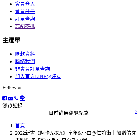
會員登入
會員註冊
訂單查詢
忘記密碼
主選單
匯款資料
聯絡我們
非會員訂單查詢
加入官方LINE@好友
Follow us
瀏覽記錄
×
目前尚無瀏覽紀錄
首頁
2022新書《阿卡A-KA》享年&小白@仁誼街｜加贈仿麂