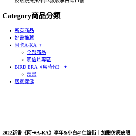
皮眼鏡擦拭布(D.散裝享白款) 1個
Category
商品分類
所有商品
好書推薦
阿卡A-KA
全部商品
明信片專區
BIRD ERA《鳥時代》
漫畫
居家保健
2022新書《阿卡A-KA》享年&小白@仁誼街｜加贈仿麂皮眼