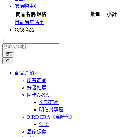
購物車
0
商品名稱/規格
數量
小計
目前尚無清單
找商品
×
搜尋
商品介紹
所有商品
好書推薦
阿卡A-KA
全部商品
明信片專區
BIRD ERA《鳥時代》
漫畫
居家保健