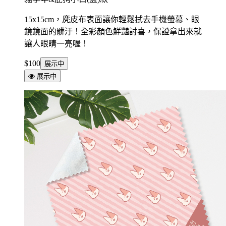
15x15cm，麂皮布表面讓你輕鬆拭去手機螢幕、眼
鏡鏡面的髒汙！全彩顏色鮮豔討喜，保證拿出來就
讓人眼睛一亮喔！
$100
展示中
展示中