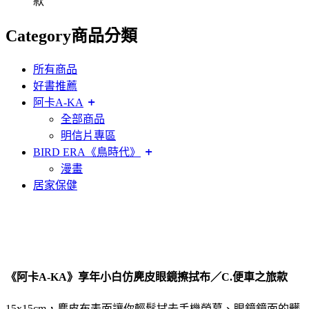
款
Category
商品分類
所有商品
好書推薦
阿卡A-KA
全部商品
明信片專區
BIRD ERA《鳥時代》
漫畫
居家保健
《阿卡A-KA》享年小白仿麂皮眼鏡擦拭布／C.便車之旅款
15x15cm，麂皮布表面讓你輕鬆拭去手機螢幕、眼鏡鏡面的髒