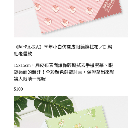
《阿卡A-KA》享年小白仿麂皮眼鏡擦拭布／D.粉
紅老貓款
15x15cm，麂皮布表面讓你輕鬆拭去手機螢幕、眼
鏡鏡面的髒汙！全彩顏色鮮豔討喜，保證拿出來就
讓人眼睛一亮喔！
$100