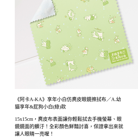
《阿卡A-KA》享年小白仿麂皮眼鏡擦拭布／A.幼
貓享年&屁狗小白(綠)款
15x15cm，麂皮布表面讓你輕鬆拭去手機螢幕、眼
鏡鏡面的髒汙！全彩顏色鮮豔討喜，保證拿出來就
讓人眼睛一亮喔！