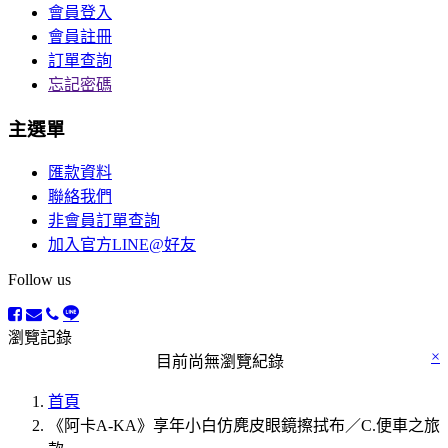
會員登入
會員註冊
訂單查詢
忘記密碼
主選單
匯款資料
聯絡我們
非會員訂單查詢
加入官方LINE@好友
Follow us
瀏覽記錄
×
目前尚無瀏覽紀錄
首頁
《阿卡A-KA》享年小白仿麂皮眼鏡擦拭布／C.便車之旅