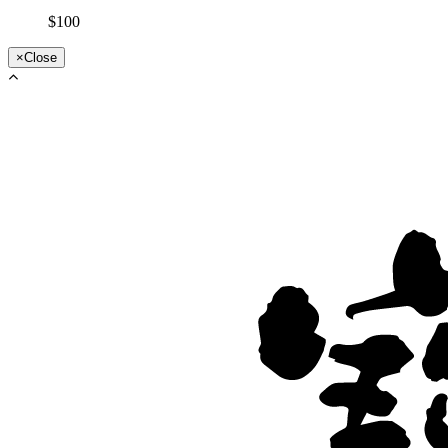
$100
×
Close