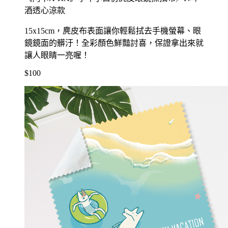
酒透心涼款
15x15cm，麂皮布表面讓你輕鬆拭去手機螢幕、眼
鏡鏡面的髒汙！全彩顏色鮮豔討喜，保證拿出來就
讓人眼睛一亮喔！
$100