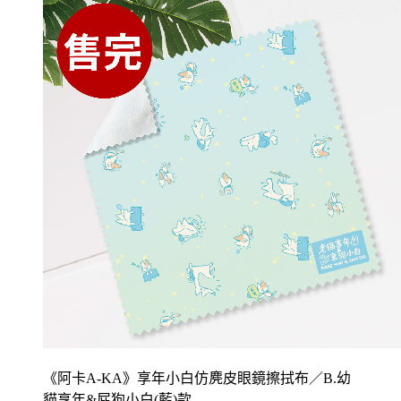
《阿卡A-KA》享年小白仿麂皮眼鏡擦拭布／B.幼
貓享年&屁狗小白(藍)款