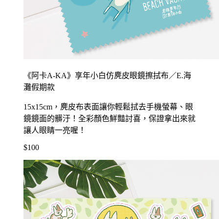
《阿卡A-KA》享年小白仿麂皮眼鏡擦拭布／E.海
灘假期款
15x15cm，麂皮布表面讓你輕鬆拭去手機螢幕、眼
鏡鏡面的髒汙！全彩顏色鮮豔討喜，保證拿出來就
讓人眼睛一亮喔！
$100