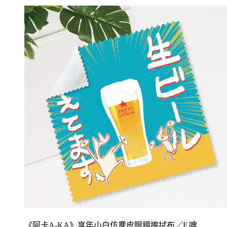
《阿卡A-KA》享年小白仿麂皮眼鏡擦拭布／F.啤