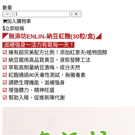
數量
加入購物車
立即結帳
◤無添坊ENLIN-納豆紅麴(30粒/盒)◢
滋補強身～活力有氧每一天！
☑
擁有超完美配方比例！添加紅景天/植物固醇
☑
納豆選用高品質黃豆，液態發酵工法
☑
萃取高劑量納豆激晦，成分天然
☑
紅麴通過90天毒性測試，無黴毒素
☑
調節生理機能、滋補強身
☑
增強體力、精神旺盛
☑
幫助入睡、促進新陳代謝