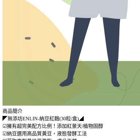
商品簡介
◤無添坊ENLIN-納豆紅麴(30粒/盒)◢
☑擁有超完美配方比例！添加紅景天/植物固醇
☑納豆選用高品質黃豆，液態發酵工法