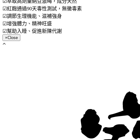
☑萃取高劑量納豆激晦，成分天然
☑紅麴通過90天毒性測試，無黴毒素
☑調節生理機能、滋補強身
☑增強體力、精神旺盛
☑幫助入睡、促進新陳代謝
×
Close