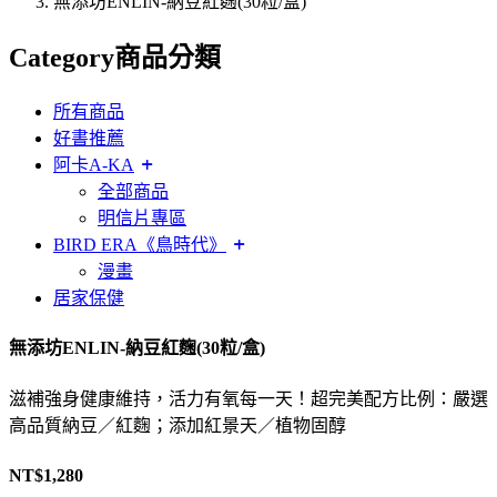
無添坊ENLIN-納豆紅麴(30粒/盒)
Category
商品分類
所有商品
好書推薦
阿卡A-KA
全部商品
明信片專區
BIRD ERA《鳥時代》
漫畫
居家保健
無添坊ENLIN-納豆紅麴(30粒/盒)
滋補強身健康維持，活力有氧每一天！超完美配方比例：嚴選
高品質納豆／紅麴；添加紅景天／植物固醇
NT$
1,280